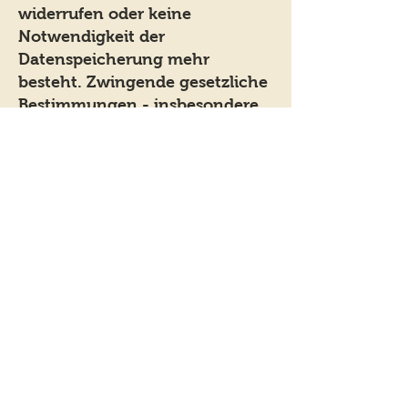
widerrufen oder keine
Notwendigkeit der
Datenspeicherung mehr
besteht. Zwingende gesetzliche
Bestimmungen - insbesondere
Aufbewahrungsfristen - bleiben
unberührt.
8. Google AdWords und Google
Conversion-Tracking
Unsere Website verwendet
Google AdWords. Anbieter ist
die Google Inc., 1600
Amphitheatre Parkway,
Mountain View, CA 94043,
United States.
AdWords ist ein Online-